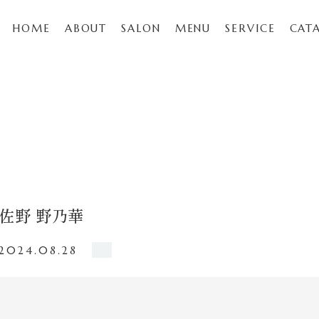
HOME
ABOUT
SALON
MENU
SERVICE
CAT
佐野 野乃華
2024.08.28